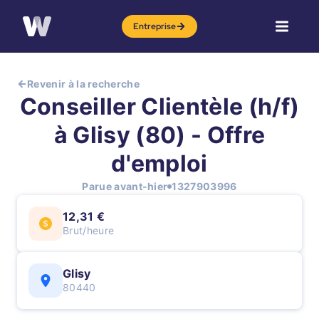
Entreprise
Revenir à la recherche
Conseiller Clientèle (h/f)
à Glisy (80) - Offre
d'emploi
Parue avant-hier
1327903996
12,31 €
Brut/heure
Glisy
80440