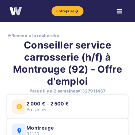
Entreprise
Revenir à la recherche
Conseiller service
carrosserie (h/f) à
Montrouge (92) - Offre
d'emploi
Parue il y a 2 semaines
1327911467
2 000 € - 2 500 €
Brut/mois
Montrouge
92120