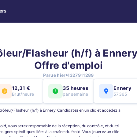
ers
leur/Flasheur (h/f) à Ennery
Offre d'emploi
Parue hier
1327911289
12,31 €
35 heures
Ennery
Brut/heure
par semaine
57365
ntrôleur/Flasheur (h/f) à Ennery. Candidatez en un clic et accédez à
id, vous serez responsable de la réception, du contrôle, et du tri
ignes spécifiques liées à la chaîne du froid. Vous jouerez un rôle