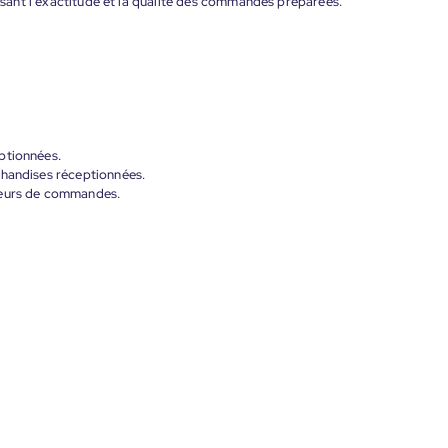
issant l'exactitude et la qualité des commandes préparées.
ptionnées.
chandises réceptionnées.
teurs de commandes.