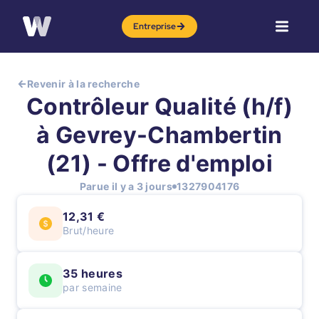
Entreprise
Revenir à la recherche
Contrôleur Qualité (h/f)
à Gevrey-Chambertin
(21) - Offre d'emploi
Parue il y a 3 jours
1327904176
12,31 €
Brut/heure
35 heures
par semaine