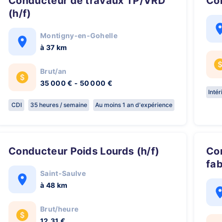
Conducteur de travaux TP/VRD
C
(h/f)
Montigny-en-Gohelle
à 37 km
Brut/an
35 000 € - 50 000 €
Inté
CDI
35 heures / semaine
Au moins 1 an d'expérience
Conducteur Poids Lourds (h/f)
Conducteur de ligne de
fab
Saint-Saulve
à 48 km
Brut/heure
12,31 €