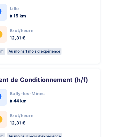
Lille
à 15 km
Brut/heure
12,31 €
rim
Au moins 1 mois d'expérience
gent de Conditionnement (h/f)
Bully-les-Mines
à 44 km
Brut/heure
12,31 €
rim
Au moins 3 mois d'expérience