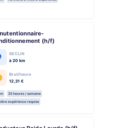
ditionnement (h/f)
SECLIN
à 20 km
Brut/heure
12,31 €
rim
35 heures / semaine
ière expérience requise