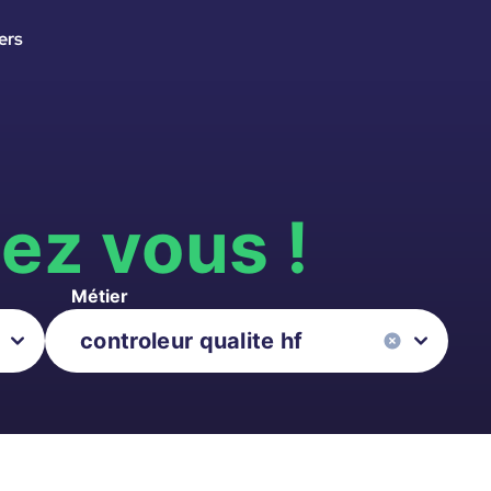
ers
s
ez vous !
Métier