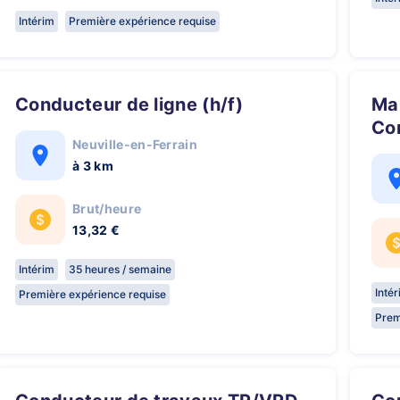
Intérim
Première expérience requise
Conducteur de ligne (h/f)
Manutentionnaire-
Con
Neuville-en-Ferrain
à 3 km
Brut/heure
13,32 €
Intérim
35 heures / semaine
Inté
Première expérience requise
Prem