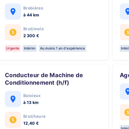
Brebières
à 44 km
Brut/mois
2 300 €
Urgente
Intérim
Au moins 1 an d'expérience
Inté
Conducteur de Machine de
A
Conditionnement (h/f)
Baisieux
à 13 km
Brut/heure
12,40 €
Inté