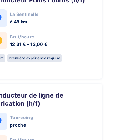
onducteur Poids Lourds (h/f)
La Sentinelle
à 48 km
Brut/heure
12,31 € - 13,00 €
rim
Première expérience requise
rication (h/f)
Tourcoing
proche
Brut/heure