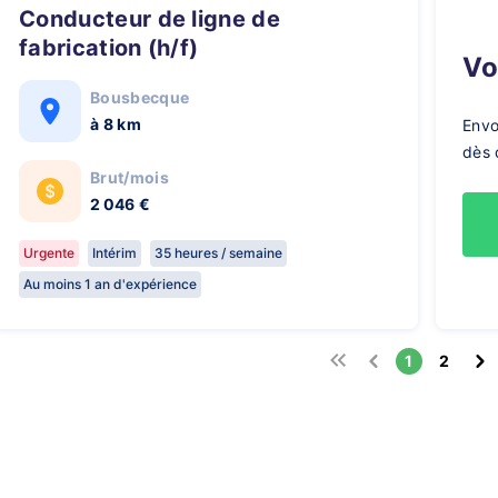
Conducteur de ligne de
fabrication (h/f)
V
Bousbecque
à 8 km
Envo
dès 
Brut/mois
2 046 €
Urgente
Intérim
35 heures / semaine
Au moins 1 an d'expérience
1
2