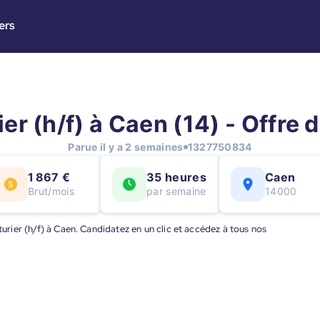
ers
er (h/f) à Caen (14) - Offre 
Parue il y a 2 semaines
1327750834
1 867 €
35 heures
Caen
Brut/mois
par semaine
14000
turier (h/f) à Caen. Candidatez en un clic et accédez à tous nos