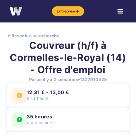
Entreprise
Revenir à la recherche
Couvreur (h/f) à
Cormelles-le-Royal (14)
- Offre d'emploi
Parue il y a 2 semaines
1327910425
12,31 € - 13,00 €
Brut/heure
35 heures
par semaine