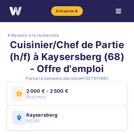
Entreprise
Revenir à la recherche
Cuisinier/Chef de Partie
(h/f) à Kaysersberg (68)
- Offre d'emploi
Parue la semaine dernière
1327911891
2 000 € - 2 500 €
Brut/mois
Kaysersberg
68240