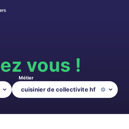
ers
s
ez vous !
Métier