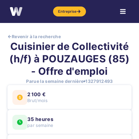
Entreprise
Revenir à la recherche
Cuisinier de Collectivité
(h/f) à POUZAUGES (85)
- Offre d'emploi
Parue la semaine dernière
1327912493
2 100 €
Brut/mois
35 heures
par semaine