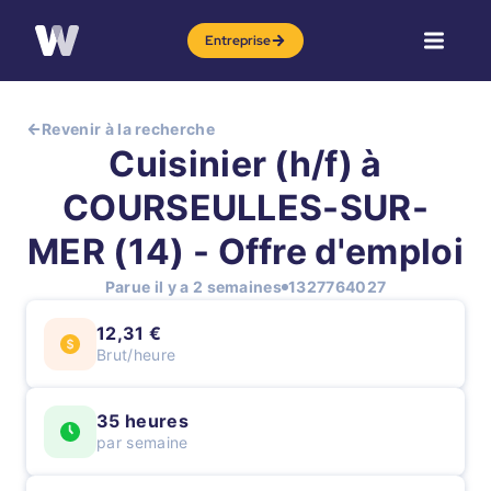
Entreprise
Revenir à la recherche
Cuisinier (h/f) à
COURSEULLES-SUR-
MER (14) - Offre d'emploi
Parue il y a 2 semaines
1327764027
12,31 €
Brut/heure
35 heures
par semaine