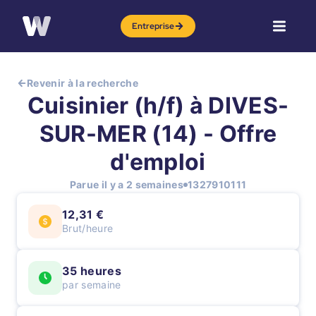
Entreprise
Revenir à la recherche
Cuisinier (h/f) à DIVES-
SUR-MER (14) - Offre
d'emploi
Parue il y a 2 semaines
1327910111
12,31 €
Brut/heure
35 heures
par semaine