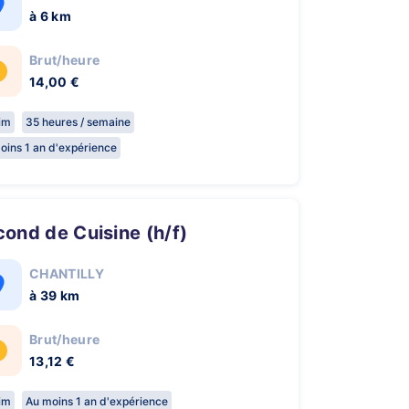
à 6 km
Brut/heure
14,00 €
rim
35 heures / semaine
oins 1 an d'expérience
econd de Cuisine (h/f)
CHANTILLY
à 39 km
Brut/heure
13,12 €
rim
Au moins 1 an d'expérience