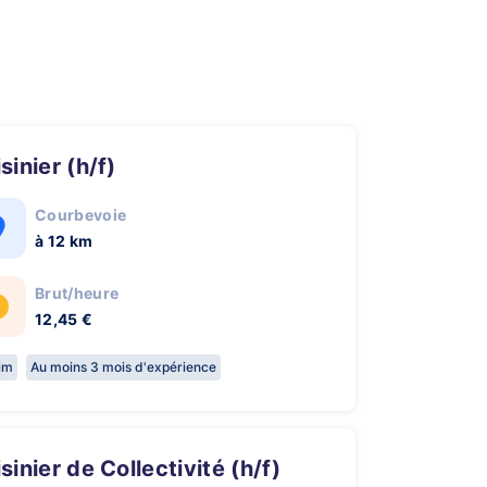
isinier (h/f)
Courbevoie
à 12 km
Brut/heure
12,45 €
rim
Au moins 3 mois d'expérience
uisinier de Collectivité (h/f)