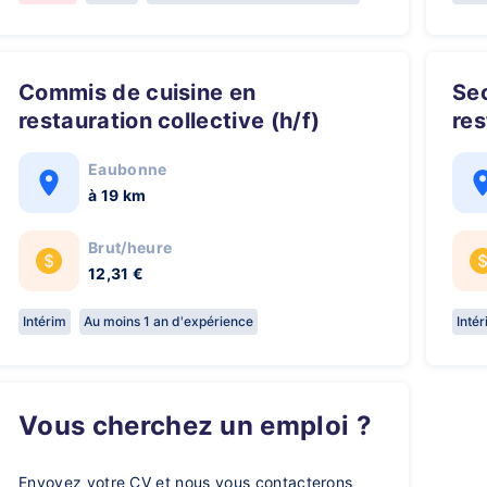
Commis de cuisine en
Second de Cuisine en
restauration collective (h/f)
res
Eaubonne
à 19 km
Brut/heure
12,31 €
Intérim
Au moins 1 an d'expérience
Inté
Vous cherchez un emploi ?
Envoyez votre CV et nous vous contacterons