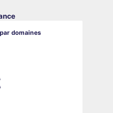
rance
 par domaines
s
s