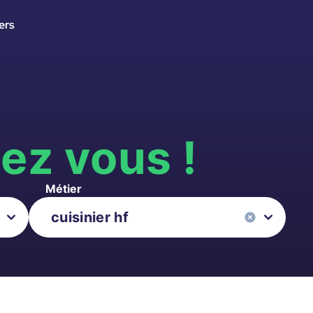
ers
s
ez vous !
Métier