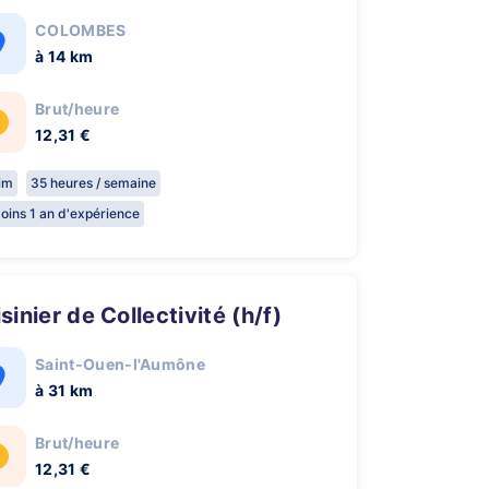
COLOMBES
à 14 km
Brut/heure
12,31 €
rim
35 heures / semaine
oins 1 an d'expérience
uisinier de Collectivité (h/f)
Saint-Ouen-l'Aumône
à 31 km
Brut/heure
12,31 €