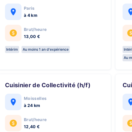
Paris
à 4 km
Brut/heure
13,00 €
Intérim
Au moins 1 an d'expérience
Inté
Au m
Cuisinier de Collectivité (h/f)
C
Moisselles
à 24 km
Brut/heure
12,40 €