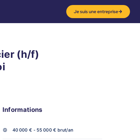
Je suis une entreprise
er (h/f)
oi
Informations
40 000 € - 55 000 €
brut/an