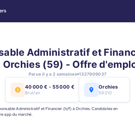
ers
able Administratif et Financi
 Orchies (59) - Offre d'empl
Parue il y a 2 semaines
1327909037
40 000 € - 55 000 €
Orchies
Brut/an
59310
sponsable Administratif et Financier (h/f) à Orchies. Candidatez en
eure app du marché.