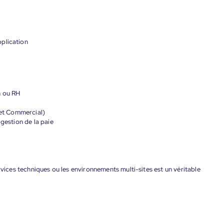
plication
n ou RH
 et Commercial)
gestion de la paie
rvices techniques ou les environnements multi-sites est un véritable