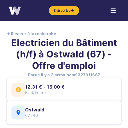
Entreprise
Revenir à la recherche
Electricien du Bâtiment
(h/f) à Ostwald (67) -
Offre d'emploi
Parue il y a 2 semaines
1327911667
12,31 € - 15,00 €
Brut/heure
Ostwald
67540