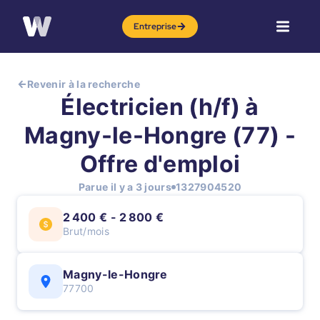
Entreprise
Revenir à la recherche
Électricien (h/f) à
Magny-le-Hongre (77) -
Offre d'emploi
Parue il y a 3 jours
1327904520
2 400 € - 2 800 €
Brut/mois
Magny-le-Hongre
77700