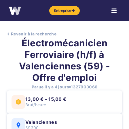
Entreprise
Revenir à la recherche
Électromécanicien
Ferroviaire (h/f) à
Valenciennes (59) -
Offre d'emploi
Parue il y a 4 jours
1327903066
13,00 € - 15,00 €
Brut/heure
Valenciennes
59300