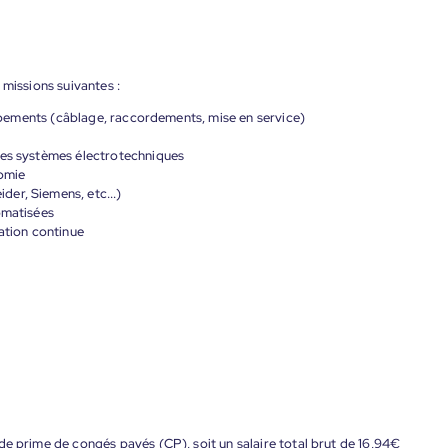
 missions suivantes :
quipements (câblage, raccordements, mise en service)
des systèmes électrotechniques
nomie
er, Siemens, etc...)
omatisées
ration continue
de prime de congés payés (CP), soit un salaire total brut de 16,94€