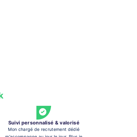
k
Suivi personnalisé & valorisé
Mon chargé de recrutement dédié
m’accompagne au jour le jour. Plus je