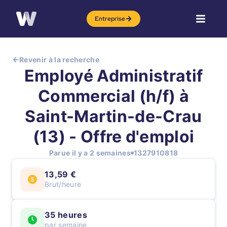
Entreprise
Revenir à la recherche
Employé Administratif
Commercial (h/f) à
Saint-Martin-de-Crau
(13) - Offre d'emploi
Parue il y a 2 semaines
1327910818
13,59 €
Brut/heure
35 heures
par semaine