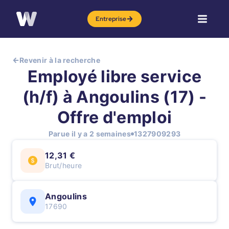
Entreprise
Revenir à la recherche
Employé libre service
(h/f) à Angoulins (17) -
Offre d'emploi
Parue il y a 2 semaines
1327909293
12,31 €
Brut/heure
Angoulins
17690