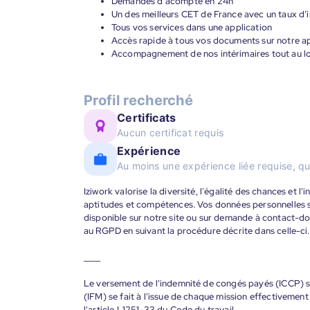
Demandes d’acompte en 24h
Un des meilleurs CET de France avec un taux d’i
Tous vos services dans une application
Accès rapide à tous vos documents sur notre ap
Accompagnement de nos intérimaires tout au lon
Profil recherché
Certificats
Aucun certificat requis
Expérience
Au moins une expérience liée requise, qu
Iziwork valorise la diversité, l'égalité des chances et l
aptitudes et compétences. Vos données personnelles s
disponible sur notre site ou sur demande à contact-
au RGPD en suivant la procédure décrite dans celle-ci.
____
Le versement de l'indemnité de congés payés (ICCP) se
(IFM) se fait à l'issue de chaque mission effectiveme
l'article L1251-33 du Code du travail.