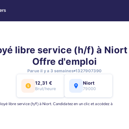
ers
é libre service (h/f) à Niort
Offre d'emploi
Parue il y a 3 semaines
1327907390
12,31 €
Niort
Brut/heure
79000
loyé libre service (h/f) à Niort. Candidatez en un clic et accédez à