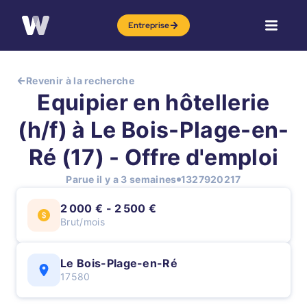
Entreprise
Revenir à la recherche
Equipier en hôtellerie
(h/f) à Le Bois-Plage-en-
Ré (17) - Offre d'emploi
Parue il y a 3 semaines
1327920217
2 000 € - 2 500 €
Brut/mois
Le Bois-Plage-en-Ré
17580