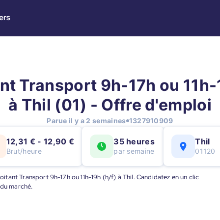
ers
nt Transport 9h-17h ou 11h-
à Thil (01) - Offre d'emploi
Parue il y a 2 semaines
1327910909
12,31 € - 12,90 €
35 heures
Thil
Brut/heure
par semaine
01120
loitant Transport 9h-17h ou 11h-19h (h/f) à Thil. Candidatez en un clic
 du marché.