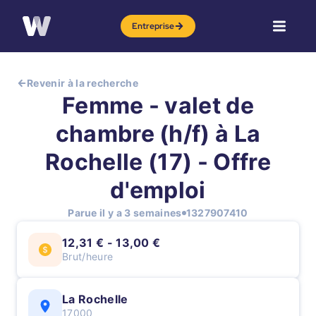
Entreprise
Revenir à la recherche
Femme - valet de
chambre (h/f) à La
Rochelle (17) - Offre
d'emploi
Parue il y a 3 semaines
1327907410
12,31 € - 13,00 €
Brut/heure
La Rochelle
17000