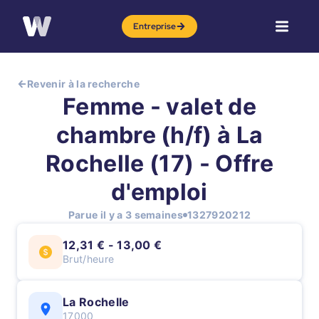
Entreprise
Revenir à la recherche
Femme - valet de
chambre (h/f) à La
Rochelle (17) - Offre
d'emploi
Parue il y a 3 semaines
1327920212
12,31 € - 13,00 €
Brut/heure
La Rochelle
17000