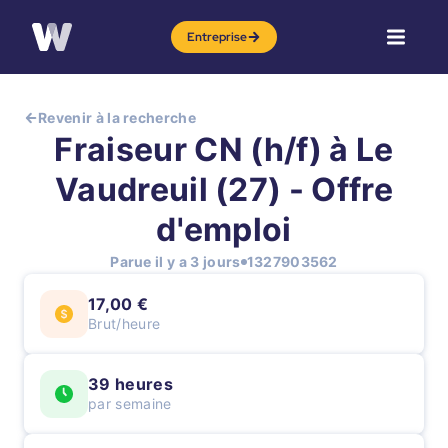
Entreprise
Revenir à la recherche
Fraiseur CN (h/f) à Le
Vaudreuil (27) - Offre
d'emploi
Parue il y a 3 jours
1327903562
17,00 €
Brut/heure
39 heures
par semaine