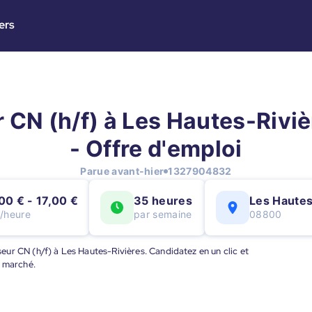
ers
r CN (h/f) à Les Hautes-Riviè
- Offre d'emploi
Parue avant-hier
1327904832
00 € - 17,00 €
35 heures
Les Hautes
t/heure
par semaine
08800
iseur CN (h/f) à Les Hautes-Rivières. Candidatez en un clic et
u marché.