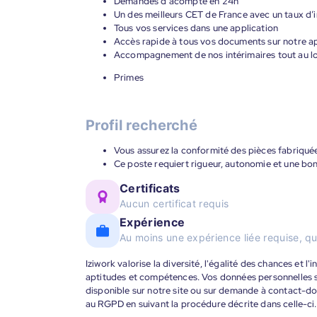
Demandes d’acompte en 24h
Un des meilleurs CET de France avec un taux d’i
Tous vos services dans une application
Accès rapide à tous vos documents sur notre ap
Accompagnement de nos intérimaires tout au lon
Primes
Profil recherché
Vous assurez la conformité des pièces fabriqué
Ce poste requiert rigueur, autonomie et une bo
Certificats
Aucun certificat requis
Expérience
Au moins une expérience liée requise, qu
Iziwork valorise la diversité, l'égalité des chances et l
aptitudes et compétences. Vos données personnelles s
disponible sur notre site ou sur demande à contact-
au RGPD en suivant la procédure décrite dans celle-ci.