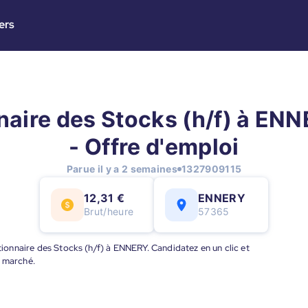
ers
naire des Stocks (h/f) à ENN
- Offre d'emploi
Parue il y a 2 semaines
1327909115
12,31 €
ENNERY
Brut/heure
57365
stionnaire des Stocks (h/f) à ENNERY. Candidatez en un clic et
u marché.