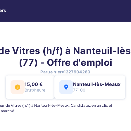
ers
de Vitres (h/f) à Nanteuil-l
(77) - Offre d'emploi
Parue hier
1327904260
15,00 €
Nanteuil-lès-Meaux
Brut/heure
77100
eur de Vitres (h/f) à Nanteuil-lès-Meaux. Candidatez en un clic et
u marché.