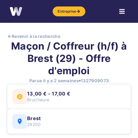
Entreprise
Revenir à la recherche
Maçon / Coffreur (h/f) à
Brest (29) - Offre
d'emploi
Parue il y a 2 semaines
1327909073
13,00 € - 17,00 €
Brut/heure
Brest
29200