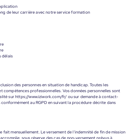
plication
g de leur carrière avec notre service formation
re
re
s délais
'inclusion des personnes en situation de handicap. Toutes les
 et compétences professionnelles. Vos données personnelles sont
alité sur https://www.iziwork.com/fr/ ou sur demande à contact-
s conformément au RGPD en suivant la procédure décrite dans
 fait mensuellement. Le versement de l'indemnité de fin de mission
nt accomplie, sous réserve des cas de non-versement prévus à