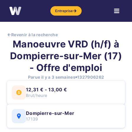
Entreprise
Revenir à la recherche
Manoeuvre VRD (h/f) à
Dompierre-sur-Mer (17)
- Offre d'emploi
Parue il y a 3 semaines
1327906262
12,31 € - 13,00 €
Brut/heure
Dompierre-sur-Mer
17139