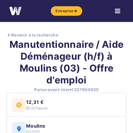
Entreprise
Revenir à la recherche
Manutentionnaire / Aide
Déménageur (h/f) à
Moulins (03) - Offre
d'emploi
Parue avant-hier
1327904635
12,31 €
Brut/heure
Moulins
03000