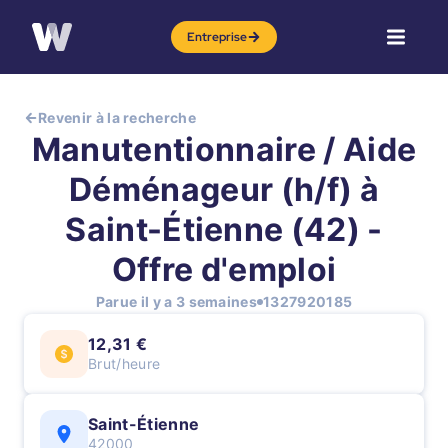
Entreprise
Revenir à la recherche
Manutentionnaire / Aide
Déménageur (h/f) à
Saint-Étienne (42) -
Offre d'emploi
Parue il y a 3 semaines
1327920185
12,31 €
Brut/heure
Saint-Étienne
42000