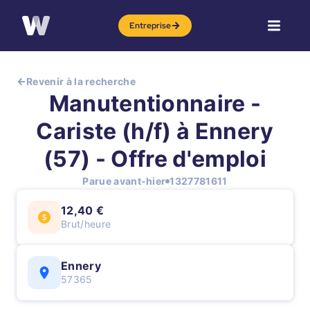
Entreprise
Revenir à la recherche
Manutentionnaire -
Cariste (h/f) à Ennery
(57) - Offre d'emploi
Parue avant-hier
1327781611
12,40 €
Brut/heure
Ennery
57365