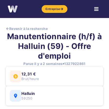
Entreprise
Revenir à la recherche
Manutentionnaire (h/f) à
Halluin (59) - Offre
d'emploi
Parue il y a 2 semaines
1327922861
12,31 €
Brut/heure
Halluin
59250