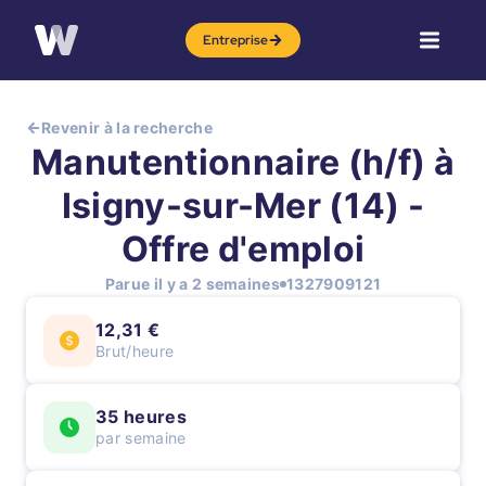
Entreprise
Revenir à la recherche
Manutentionnaire (h/f) à
Isigny-sur-Mer (14) -
Offre d'emploi
Parue il y a 2 semaines
1327909121
12,31 €
Brut/heure
35 heures
par semaine