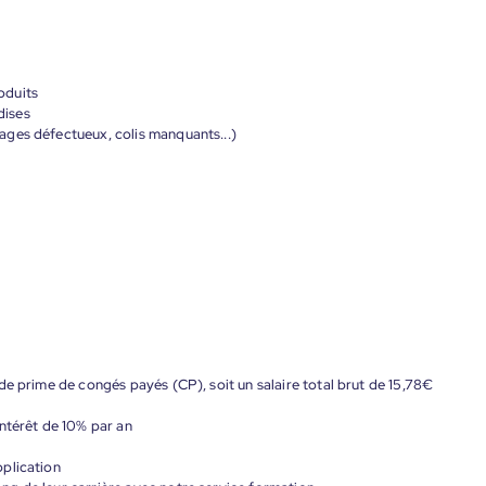
oduits
dises
ges défectueux, colis manquants...)
de prime de congés payés (CP), soit un salaire total brut de 15,78€
ntérêt de 10% par an
plication