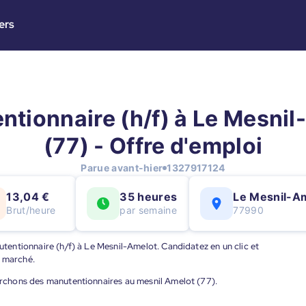
ers
ntionnaire (h/f) à Le Mesnil
(77) - Offre d'emploi
Parue avant-hier
1327917124
13,04 €
35 heures
Le Mesnil-A
Brut/heure
par semaine
77990
nutentionnaire (h/f) à Le Mesnil-Amelot. Candidatez en un clic et
u marché.
herchons des manutentionnaires au mesnil Amelot (77).