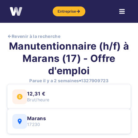
Entreprise
Revenir à la recherche
Manutentionnaire (h/f) à
Marans (17) - Offre
d'emploi
Parue il y a 2 semaines
1327909723
12,31 €
Brut/heure
Marans
17230