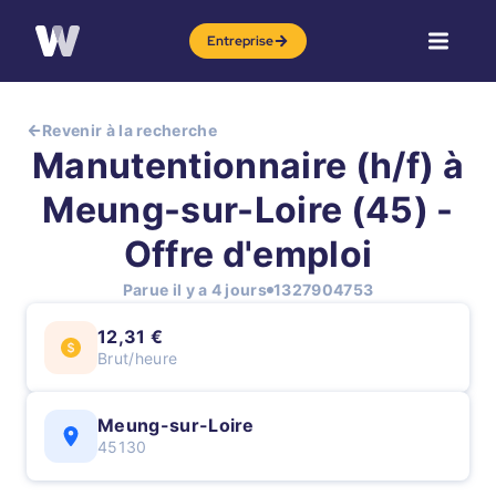
Entreprise
Revenir à la recherche
Manutentionnaire (h/f) à
Meung-sur-Loire (45) -
Offre d'emploi
Parue il y a 4 jours
1327904753
12,31 €
Brut/heure
Meung-sur-Loire
45130