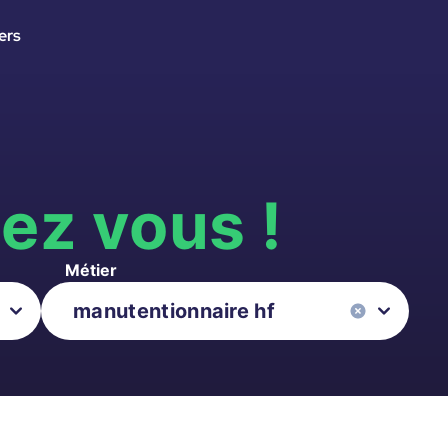
ers
s
ez vous !
Métier