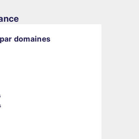
rance
 par domaines
s
s