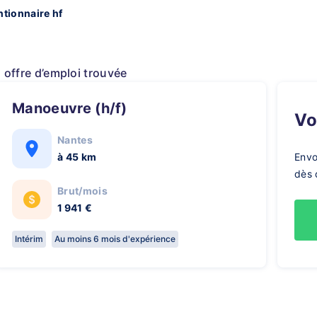
tionnaire hf
1 offre d’emploi trouvée
Manoeuvre (h/f)
V
Nantes
à 45 km
Envo
dès 
Brut/mois
1 941 €
Intérim
Au moins 6 mois d'expérience