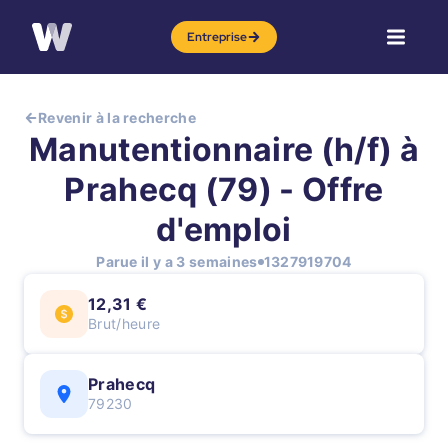
Entreprise
Revenir à la recherche
Manutentionnaire (h/f) à
Prahecq (79) - Offre
d'emploi
Parue il y a 3 semaines
1327919704
12,31 €
Brut/heure
Prahecq
79230