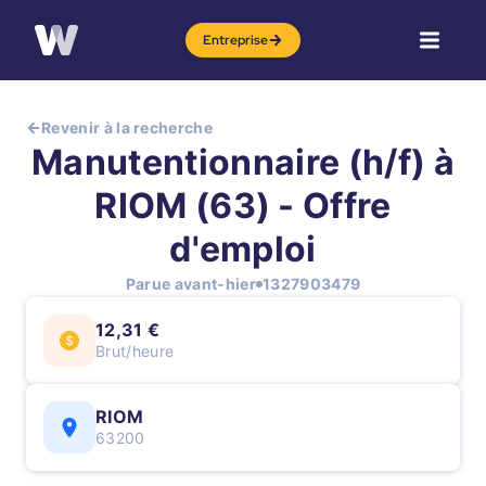
Entreprise
Revenir à la recherche
Manutentionnaire (h/f) à
RIOM (63) - Offre
d'emploi
Parue avant-hier
1327903479
12,31 €
Brut/heure
RIOM
63200