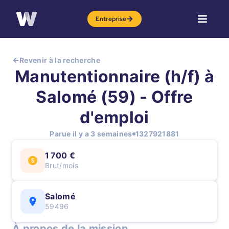
Entreprise
Revenir à la recherche
Manutentionnaire (h/f) à
Salomé (59) - Offre
d'emploi
Parue il y a 3 semaines
1327921881
1 700 €
Brut/mois
Salomé
59496
À propos de la mission