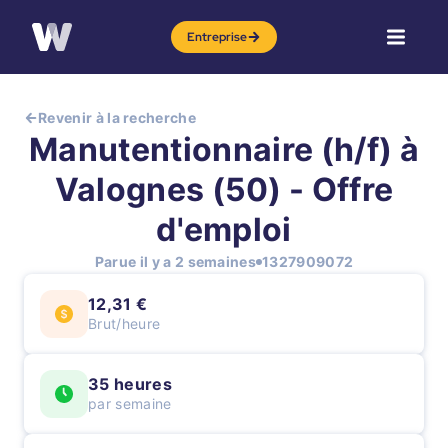
Entreprise
Revenir à la recherche
Manutentionnaire (h/f) à
Valognes (50) - Offre
d'emploi
Parue il y a 2 semaines
1327909072
12,31 €
Brut/heure
35 heures
par semaine