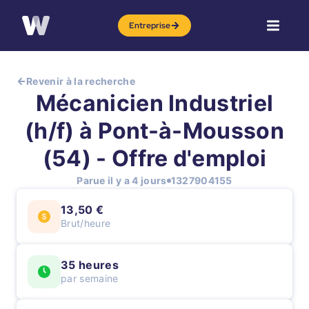
Entreprise
Revenir à la recherche
Mécanicien Industriel
(h/f) à Pont-à-Mousson
(54) - Offre d'emploi
Parue il y a 4 jours
1327904155
13,50 €
Brut/heure
35 heures
par semaine