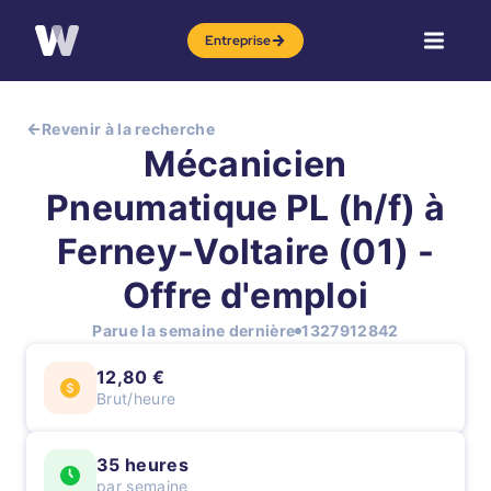
Entreprise
Revenir à la recherche
Mécanicien
Pneumatique PL (h/f) à
Ferney-Voltaire (01) -
Offre d'emploi
Parue la semaine dernière
1327912842
12,80 €
Brut/heure
35 heures
par semaine