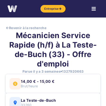
Entreprise
Revenir à la recherche
Mécanicien Service
Rapide (h/f) à La Teste-
de-Buch (33) - Offre
d'emploi
Parue il y a 3 semaines
1327920663
14,00 € - 15,00 €
Brut/heure
La Teste-de-Buch
33260