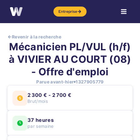
Entreprise
Revenir à la recherche
Mécanicien PL/VUL (h/f)
à VIVIER AU COURT (08)
- Offre d'emploi
Parue avant-hier
1327905779
2 300 € - 2 700 €
Brut/mois
37 heures
par semaine