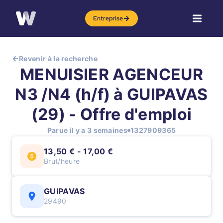
Entreprise
Revenir à la recherche
MENUISIER AGENCEUR
N3 /N4 (h/f) à GUIPAVAS
(29) - Offre d'emploi
Parue il y a 3 semaines
1327909365
13,50 € - 17,00 €
Brut/heure
GUIPAVAS
29490